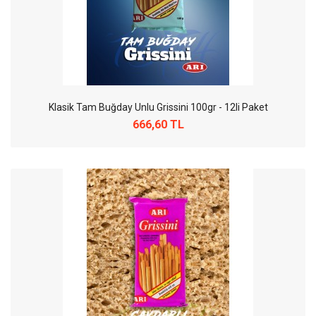
Klasik Tam Buğday Unlu Grissini 100gr - 12li Paket
666,60 TL