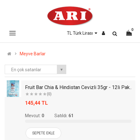
0
TL Türk Lirası
Meyve Barlar
En çok satanlar
▼
.
Fruit Bar Chia & Hindistan Cevizli 35gr - 12li Pak..
(0)
145,44 TL
Mevcut:
0
Satıldı:
61
SEPETE EKLE