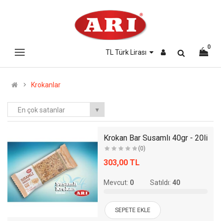
0
TL Türk Lirası
Krokanlar
En çok satanlar
▼
i
Krokan Bar Susamlı 40gr - 20li
(0)
303,00 TL
Mevcut:
0
Satıldı:
40
SEPETE EKLE