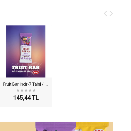
F
ruit Bar İncir-7 Tahıl / Goji Berry 35gr - 12li P..
145,44 TL