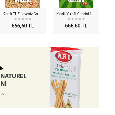
K
lasik TUZ İlavesiz Çavdarlı Grissini 100gr - 12l..
K
lasik Yulaflı Grissini 100gr - 12li Paket
666,60 TL
666,60 TL