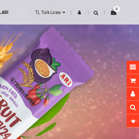
0
LARI
TL Türk Lirası