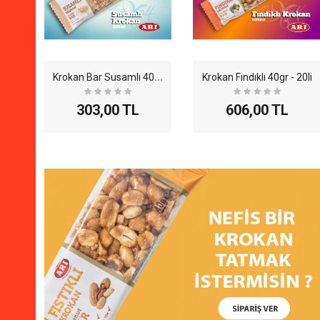
K
rokan Bar Susamlı 40gr - 20li
Krokan Fındıklı 40gr - 20li
303,00 TL
606,00 TL