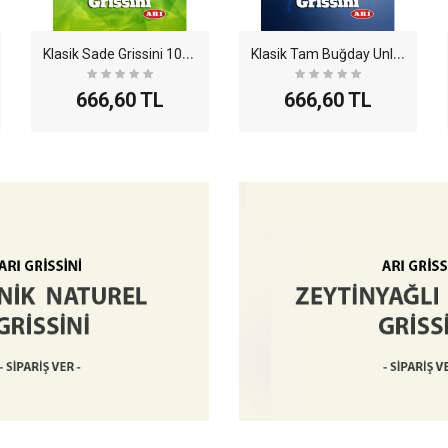
K
lasik Sade Grissini 100gr - 12li Paket
K
lasik Tam Buğday Unlu Grissini 100gr - 12li Paket..
666,60 TL
666,60 TL