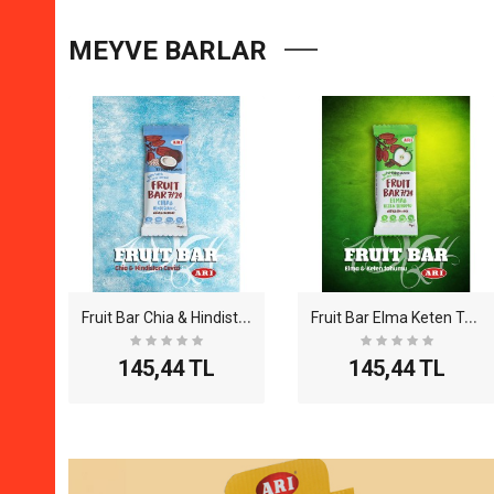
MEYVE BARLAR
F
ruit Bar Chia & Hindistan Cevizli 35gr - 12li Pak..
F
ruit Bar Elma Keten Tohumu 35gr - 12li Paket
145,44 TL
145,44 TL