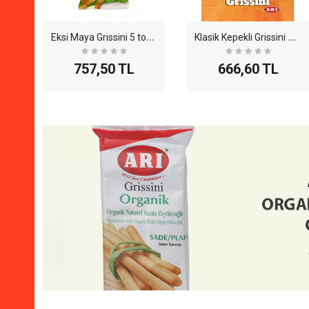
E
ksi Maya Grissini 5 tohumlu 100gr 12'li Paket
K
lasik Kepekli Grissini 125gr - 12li Paket
757,50 TL
666,60 TL