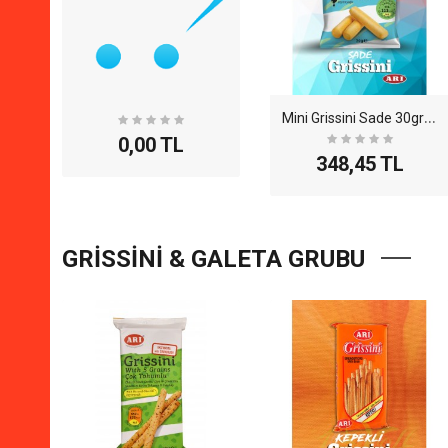
M
ini Grissini Sade 30gr - 20li
0,00 TL
348,45 TL
GRİSSİNİ & GALETA GRUBU