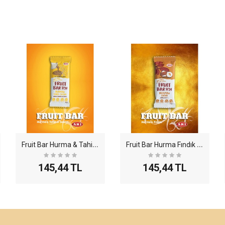
F
ruit Bar Hurma & Tahin - Susam 35gr - 12li Paket ..
F
ruit Bar Hurma Fındık 35gr - 12li Paket
145,44 TL
145,44 TL