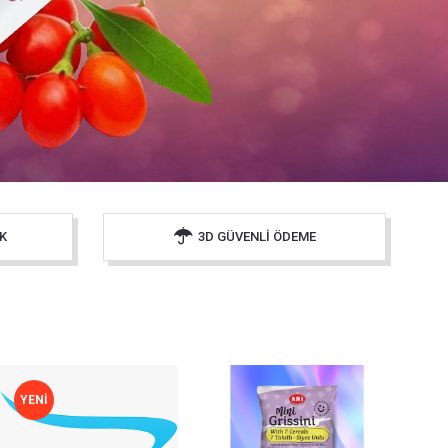
K
3D GÜVENLI ÖDEME
YENI