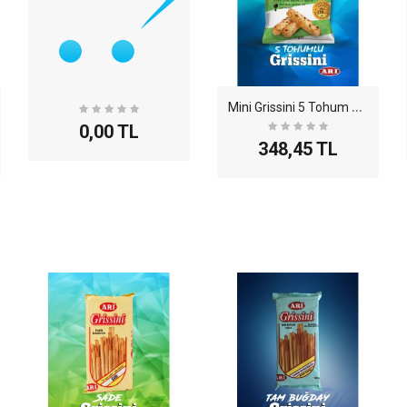
M
ini Grissini 5 Tohum 30gr - 20li
0,00 TL
348,45 TL