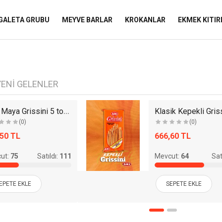
 GALETA GRUBU
MEYVE BARLAR
KROKANLAR
EKMEK KITIR
YENI GELENLER
Eksi Maya Grissini 5 tohumlu 100gr 12'li Paket
(0)
(0)
,50 TL
666,60 TL
ut:
75
Satıldı:
111
Mevcut:
64
Sat
EPETE EKLE
SEPETE EKLE