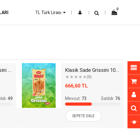
0
LARI
TL Türk Lirası
Klasik Kepekli Grissini 125gr - 12li Paket
Klasik Sade Grissini 100gr - 12li Paket
(0)
666,60 TL
ıldı:
49
Mevcut:
73
Satıldı:
76
SEPETE EKLE