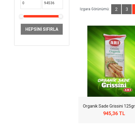
Izgara Görünümü:
2
3
HEPSINI SIFIRLA
Organik Sade Grissini 125gr 
945,36 TL