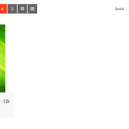
4
5
Sırala:
- 12li