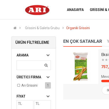
ANASAYFA
GRISSINI &
Grissini & Galeta Grubu
Organik Grissini
EN ÇOK SATANLAR
ÜRÜN FILTRELEME
Klasik Yulaflı Grissini 100gr - 12li Paket
ARAMA
(0)
666,60 TL
757
Mevcut:
95
Satıldı:
27
Mevc
ÜRETICI FIRMA
Arı Grissini
1
SEPETE EKLE
S
FIYAT
TL
TL