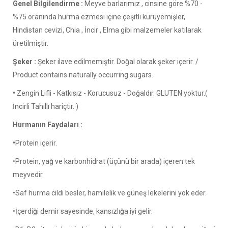
Genel Bilgilendirme :
Meyve barlarımız , cinsine göre %70 -
%75 oranında hurma ezmesi içine çeşitli kuruyemişler,
Hindistan cevizi, Chia , İncir , Elma gibi malzemeler katılarak
üretilmiştir.
Şeker :
Şeker ilave edilmemiştir. Doğal olarak şeker içerir. /
Product contains naturally occurring sugars.
•
Zengin Lifli - Katkısız - Korucusuz - Doğaldır. GLUTEN yoktur.(
İncirli Tahıllı hariçtir. )
Hurmanın Faydaları :
•
Protein içerir.
•Protein, yağ ve karbonhidrat (üçünü bir arada) içeren tek
meyvedir.
•Saf hurma cildi besler, hamilelik ve güneş lekelerini yok eder.
•İçerdiği demir sayesinde, kansızlığa iyi gelir.