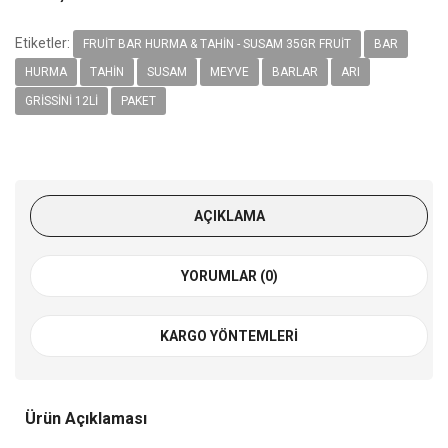
Etiketler:
FRUIT BAR HURMA & TAHIN - SUSAM 35GR FRUIT
BAR
HURMA
TAHIN
SUSAM
MEYVE
BARLAR
ARI
GRISSINI 12LI
PAKET
AÇIKLAMA
YORUMLAR (0)
KARGO YÖNTEMLERI
Ürün Açıklaması