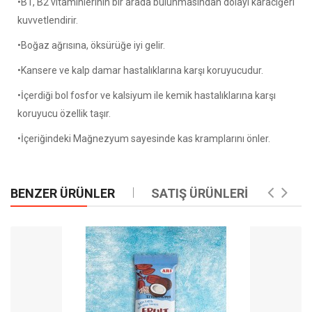
•B1, B2 vitaminlerinin bir arada bulunmasından dolayı karaciğeri
kuvvetlendirir.
•Boğaz ağrısına, öksürüğe iyi gelir.
•Kansere ve kalp damar hastalıklarına karşı koruyucudur.
•İçerdiği bol fosfor ve kalsiyum ile kemik hastalıklarına karşı
koruyucu özellik taşır.
•İçeriğindeki Mağnezyum sayesinde kas kramplarını önler.
BENZER ÜRÜNLER
SATIŞ ÜRÜNLERİ