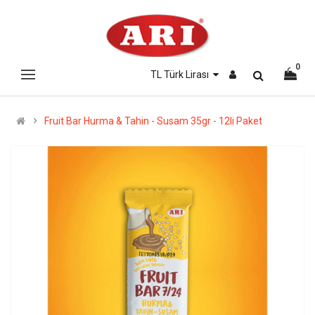
0
TL Türk Lirası
Fruit Bar Hurma & Tahin - Susam 35gr - 12li Paket