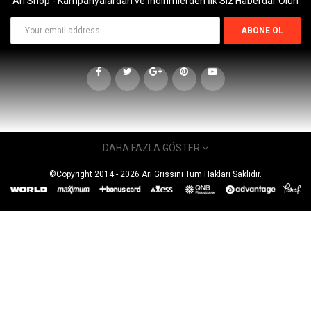
Arı Shop - Kampanyalardan ve İndirimlerden İlk Siz Haberdar Olun
ABONE OL
DAHA FAZLA GÖSTER
İLETIŞIM
©Copyright 2014 -
2026
Arı Grissini Tüm Hakları Saklıdır.
Adres : Akşemsettin Mah. Fatih Bulvarı No: 479
Sultanbeyli / İSTANBUL
Email : destek@shop.arigrissini.com
Telefon : 0216 487 52 90
ARI GRISSINI
Kurumsal