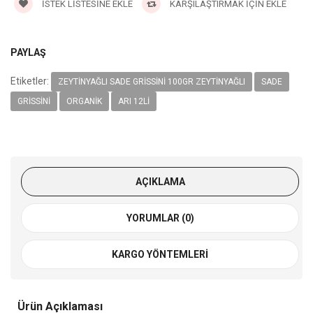
İSTEK LISTESINE EKLE
KARŞILAŞTIRMAK İÇIN EKLE
PAYLAŞ
Etiketler:
ZEYTINYAĞLI SADE GRISSINI 100GR ZEYTINYAĞLI
SADE
GRISSINI
ORGANIK
ARI 12LI
AÇIKLAMA
YORUMLAR (0)
KARGO YÖNTEMLERI
Ürün Açıklaması