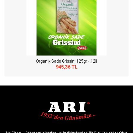
Organik Sade Grissini 125gr - 12li
945,36 TL
So Extra Slider: Gösterilecek öğe yok!
×