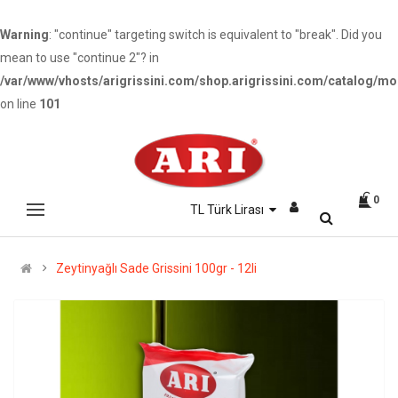
Warning
: "continue" targeting switch is equivalent to "break". Did you
mean to use "continue 2"? in
/var/www/vhosts/arigrissini.com/shop.arigrissini.com/catalog/mo
on line
101
0
TL Türk Lirası
Zeytinyağlı Sade Grissini 100gr - 12li